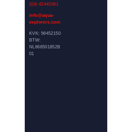
(0)6 42445081
info@aqua-
explorers.com
KVK: 98452150
BTW:
NL868501852B
01