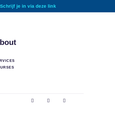
Schrijf je in via deze link
bout
RVICES
URSES