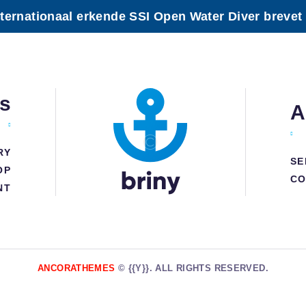
internationaal erkende SSI Open Water Diver brevet
ks
A
RY
SE
OP
CO
NT
ANCORATHEMES
© {{Y}}. ALL RIGHTS RESERVED.