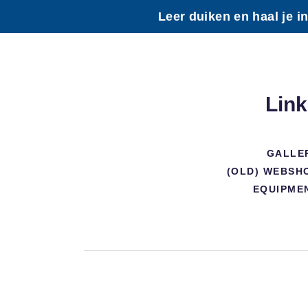
Leer duiken en haal je 
Lin
GALLE
(OLD) WEBSH
EQUIPME